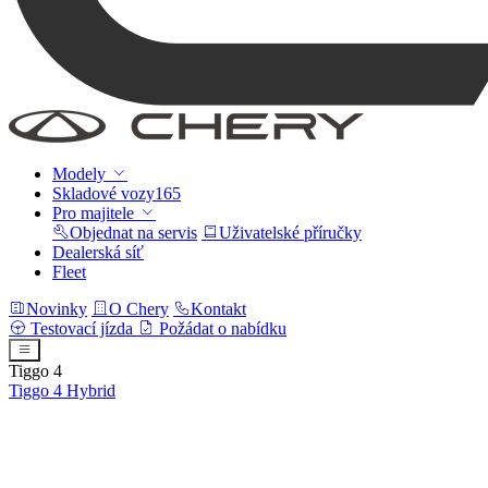
Modely
Skladové vozy
165
Pro majitele
Objednat na servis
Uživatelské příručky
Dealerská síť
Fleet
Novinky
O Chery
Kontakt
Testovací jízda
Požádat o nabídku
Tiggo 4
Tiggo 4
Hybrid