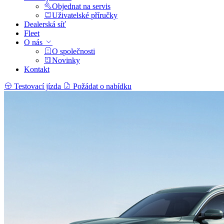
Objednat na servis
Uživatelské příručky
Dealerská síť
Fleet
O nás
O společnosti
Novinky
Kontakt
Testovací jízda
Požádat o nabídku