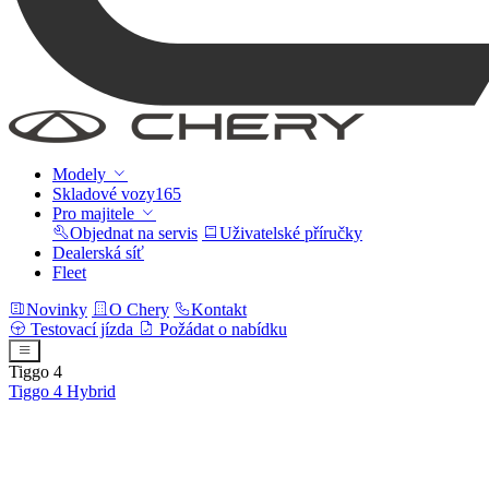
Modely
Skladové vozy
165
Pro majitele
Objednat na servis
Uživatelské příručky
Dealerská síť
Fleet
Novinky
O Chery
Kontakt
Testovací jízda
Požádat o nabídku
Tiggo 4
Tiggo 4
Hybrid