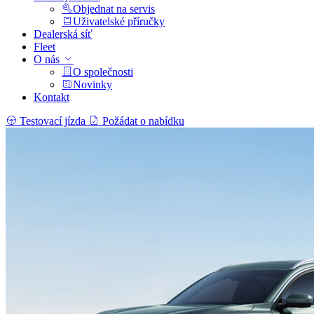
Objednat na servis
Uživatelské příručky
Dealerská síť
Fleet
O nás
O společnosti
Novinky
Kontakt
Testovací jízda
Požádat o nabídku