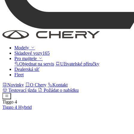
Modely
Skladové vozy
165
Pro majitele
Objednat na servis
Uživatelské příručky
Dealerská síť
Fleet
Novinky
O Chery
Kontakt
Testovací jízda
Požádat o nabídku
Tiggo 4
Tiggo 4
Hybrid