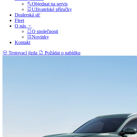
Objednat na servis
Uživatelské příručky
Dealerská síť
Fleet
O nás
O společnosti
Novinky
Kontakt
Testovací jízda
Požádat o nabídku