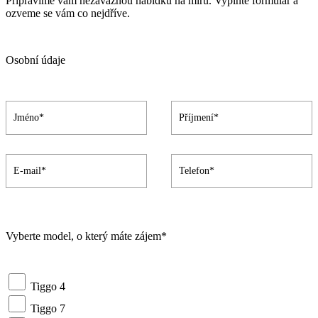
Připravíme vám nezávaznou nabídku na míru. Vyplňte formulář a
ozveme se vám co nejdříve.
Osobní údaje
Vyberte model, o který máte zájem*
Tiggo 4
Tiggo 7