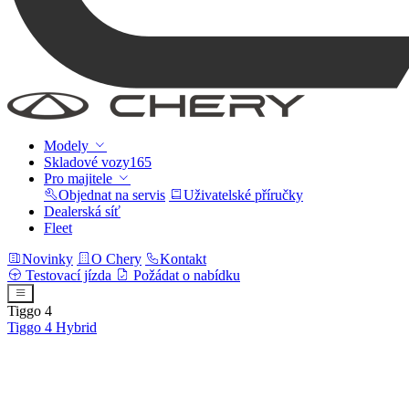
Modely
Skladové vozy
165
Pro majitele
Objednat na servis
Uživatelské příručky
Dealerská síť
Fleet
Novinky
O Chery
Kontakt
Testovací jízda
Požádat o nabídku
Tiggo 4
Tiggo 4
Hybrid