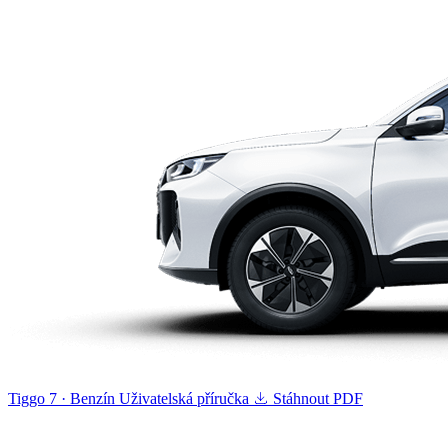
Tiggo 7 · Benzín
Uživatelská příručka
Stáhnout PDF