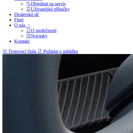
Objednat na servis
Uživatelské příručky
Dealerská síť
Fleet
O nás
O společnosti
Novinky
Kontakt
Testovací jízda
Požádat o nabídku