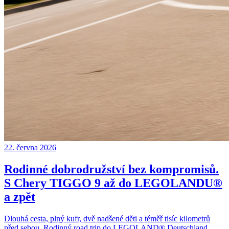
22. června 2026
Rodinné dobrodružství bez kompromisů.
S Chery TIGGO 9 až do LEGOLANDU®
a zpět
Dlouhá cesta, plný kufr, dvě nadšené děti a téměř tisíc kilometrů
před sebou. Rodinný road trip do LEGOLAND® Deutschland