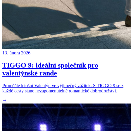
13. února 2026
TIGGO 9: ideální společník pro
valentýnské rande
Proměňte letošní Valentýn ve výjimečný zážitek. S TIGGO 9 se z
každé cesty stane nezapomenutelné romantické dobrodružství.