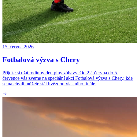
15. června 2026
Fotbalová výzva s Chery
Přijďte si užít rodinný den plný zábavy. Od 22. června do 5.
července vás zveme na speciální akci Fotbalová výzva s Chery, kde
se na chvíli můžete stát hvězdou vlastního finále.