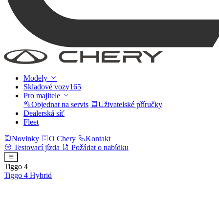
Modely
Skladové vozy
165
Pro majitele
Objednat na servis
Uživatelské příručky
Dealerská síť
Fleet
Novinky
O Chery
Kontakt
Testovací jízda
Požádat o nabídku
Tiggo 4
Tiggo 4
Hybrid