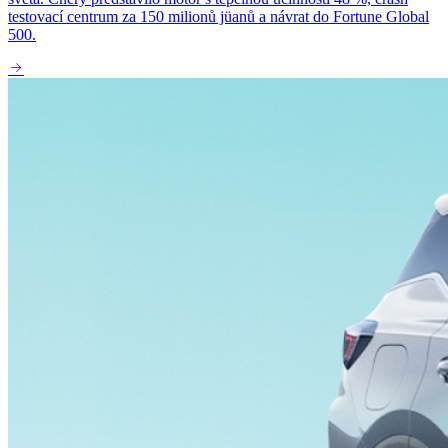
testovací centrum za 150 milionů jüanů a návrat do Fortune Global
500.