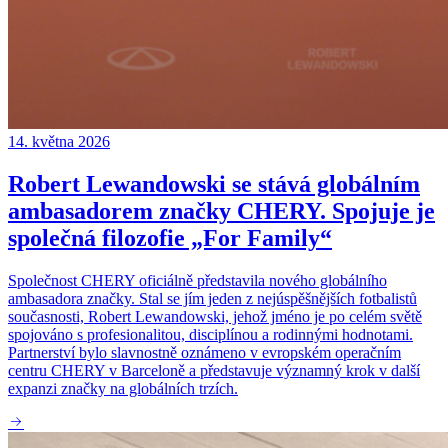
14. května 2026
Robert Lewandowski se stává globálním
ambasadorem značky CHERY. Spojuje je
společná filozofie „For Family“
Společnost CHERY oficiálně představila nového globálního
ambasadora značky. Stal se jím jeden z nejúspěšnějších fotbalistů
současnosti, Robert Lewandowski, jehož jméno je po celém světě
spojováno s profesionalitou, disciplínou a rodinnými hodnotami.
Partnerství bylo slavnostně oznámeno v evropském operačním
centru CHERY v Barceloně a představuje významný krok v další
expanzi značky na globálních trzích.