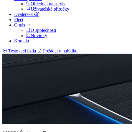
Objednat na servis
Uživatelské příručky
Dealerská síť
Fleet
O nás
O společnosti
Novinky
Kontakt
Testovací jízda
Požádat o nabídku