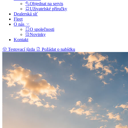
Objednat na servis
Uživatelské příručky
Dealerská síť
Fleet
O nás
O společnosti
Novinky
Kontakt
Testovací jízda
Požádat o nabídku