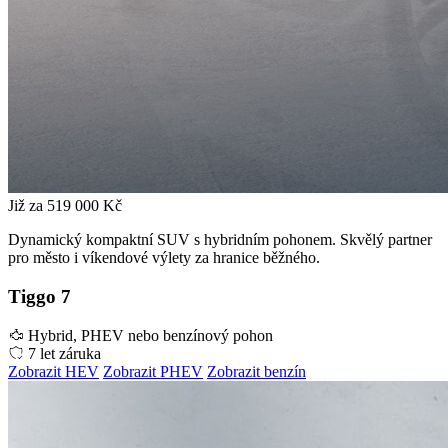
Již za
519 000 Kč
Dynamický kompaktní SUV s hybridním pohonem. Skvělý partner
pro město i víkendové výlety za hranice běžného.
Tiggo 7
Hybrid, PHEV nebo benzínový pohon
7 let záruka
Zobrazit HEV
Zobrazit PHEV
Zobrazit benzín