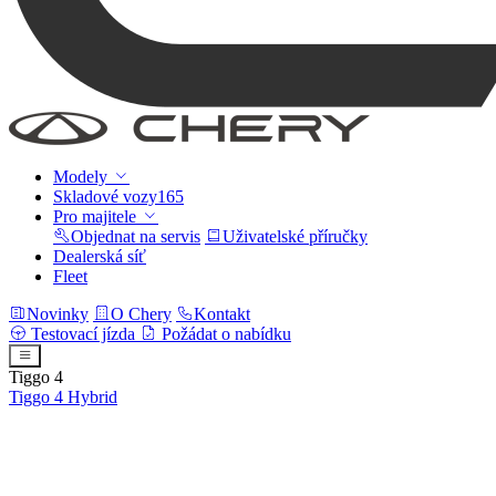
Modely
Skladové vozy
165
Pro majitele
Objednat na servis
Uživatelské příručky
Dealerská síť
Fleet
Novinky
O Chery
Kontakt
Testovací jízda
Požádat o nabídku
Tiggo 4
Tiggo 4
Hybrid