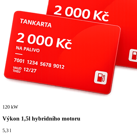
120 kW
Výkon 1,5l hybridního motoru
5,3 l