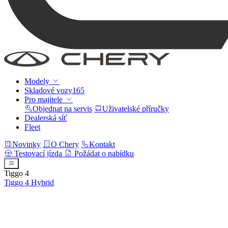
Modely
Skladové vozy
165
Pro majitele
Objednat na servis
Uživatelské příručky
Dealerská síť
Fleet
Novinky
O Chery
Kontakt
Testovací jízda
Požádat o nabídku
Tiggo 4
Tiggo 4
Hybrid