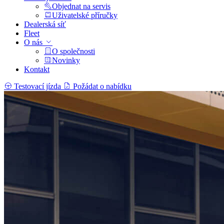
Objednat na servis
Uživatelské příručky
Dealerská síť
Fleet
O nás
O společnosti
Novinky
Kontakt
Testovací jízda
Požádat o nabídku