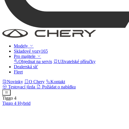
Modely
Skladové vozy
165
Pro majitele
Objednat na servis
Uživatelské příručky
Dealerská síť
Fleet
Novinky
O Chery
Kontakt
Testovací jízda
Požádat o nabídku
Tiggo 4
Tiggo 4
Hybrid