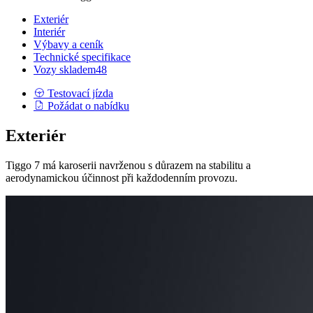
Exteriér
Interiér
Výbavy a ceník
Technické specifikace
Vozy skladem
48
Testovací jízda
Požádat o nabídku
Exteriér
Tiggo 7 má karoserii navrženou s důrazem na stabilitu a
aerodynamickou účinnost při každodenním provozu.