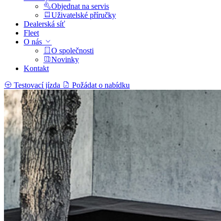
Objednat na servis
Uživatelské příručky
Dealerská síť
Fleet
O nás
O společnosti
Novinky
Kontakt
Testovací jízda
Požádat o nabídku