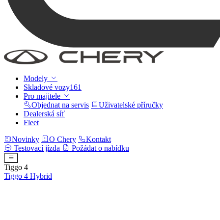
Modely
Skladové vozy
161
Pro majitele
Objednat na servis
Uživatelské příručky
Dealerská síť
Fleet
Novinky
O Chery
Kontakt
Testovací jízda
Požádat o nabídku
Tiggo 4
Tiggo 4
Hybrid