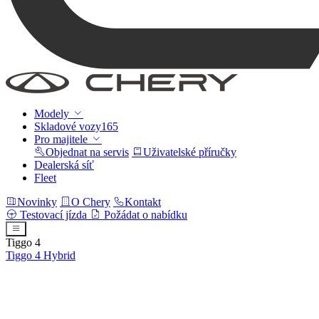
Modely
Skladové vozy
165
Pro majitele
Objednat na servis
Uživatelské příručky
Dealerská síť
Fleet
Novinky
O Chery
Kontakt
Testovací jízda
Požádat o nabídku
Tiggo 4
Tiggo 4
Hybrid