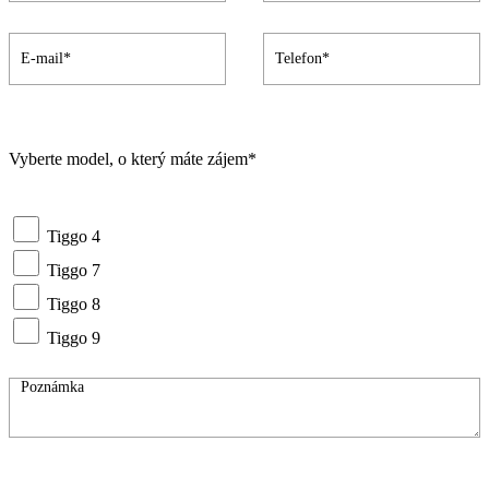
Vyberte model, o který máte zájem*
Tiggo 4
Tiggo 7
Tiggo 8
Tiggo 9