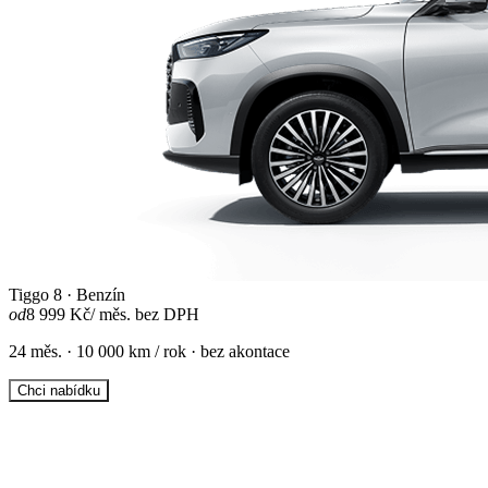
Tiggo 8 · Benzín
od
8 999 Kč
/ měs. bez DPH
24 měs. · 10 000 km / rok · bez akontace
Chci nabídku