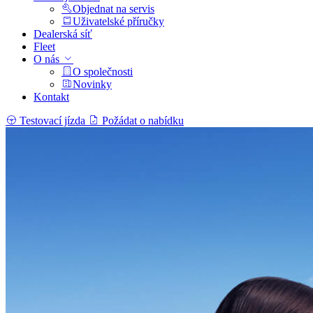
Objednat na servis
Uživatelské příručky
Dealerská síť
Fleet
O nás
O společnosti
Novinky
Kontakt
Testovací jízda
Požádat o nabídku