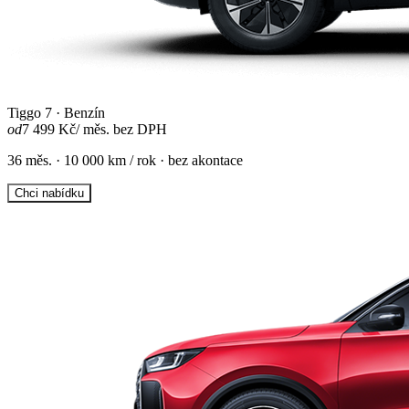
Tiggo 7 · Benzín
od
7 499 Kč
/ měs. bez DPH
36 měs. · 10 000 km / rok · bez akontace
Chci nabídku