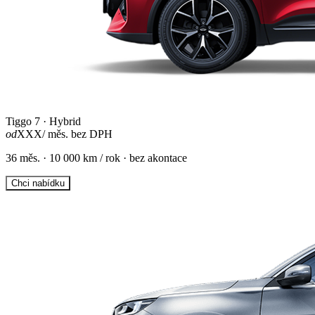
Tiggo 7 · Hybrid
od
XXX
/ měs. bez DPH
36 měs. · 10 000 km / rok · bez akontace
Chci nabídku