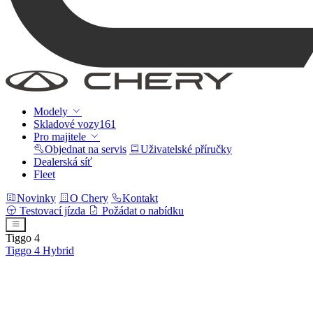
Modely
Skladové vozy
161
Pro majitele
Objednat na servis
Uživatelské příručky
Dealerská síť
Fleet
Novinky
O Chery
Kontakt
Testovací jízda
Požádat o nabídku
Tiggo 4
Tiggo 4
Hybrid