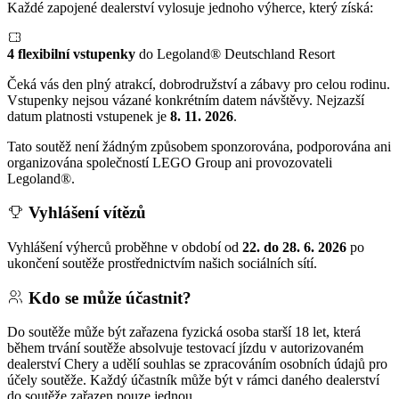
Každé zapojené dealerství vylosuje jednoho výherce, který získá:
4 flexibilní vstupenky
do Legoland® Deutschland Resort
Čeká vás den plný atrakcí, dobrodružství a zábavy pro celou rodinu.
Vstupenky nejsou vázané konkrétním datem návštěvy. Nejzazší
datum platnosti vstupenek je
8. 11. 2026
.
Tato soutěž není žádným způsobem sponzorována, podporována ani
organizována společností LEGO Group ani provozovateli
Legoland®.
Vyhlášení vítězů
Vyhlášení výherců proběhne v období od
22. do 28. 6. 2026
po
ukončení soutěže prostřednictvím našich sociálních sítí.
Kdo se může účastnit?
Do soutěže může být zařazena fyzická osoba starší 18 let, která
během trvání soutěže absolvuje testovací jízdu v autorizovaném
dealerství Chery a udělí souhlas se zpracováním osobních údajů pro
účely soutěže. Každý účastník může být v rámci daného dealerství
do soutěže zařazen pouze jednou.