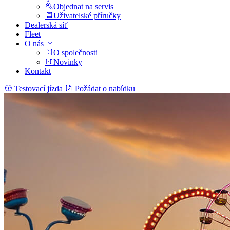
Objednat na servis
Uživatelské příručky
Dealerská síť
Fleet
O nás
O společnosti
Novinky
Kontakt
Testovací jízda
Požádat o nabídku