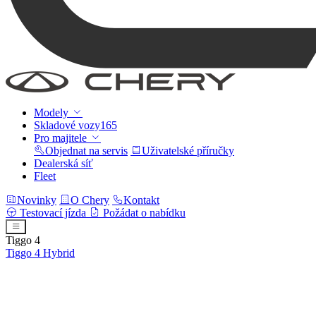
Modely
Skladové vozy
165
Pro majitele
Objednat na servis
Uživatelské příručky
Dealerská síť
Fleet
Novinky
O Chery
Kontakt
Testovací jízda
Požádat o nabídku
Tiggo 4
Tiggo 4
Hybrid