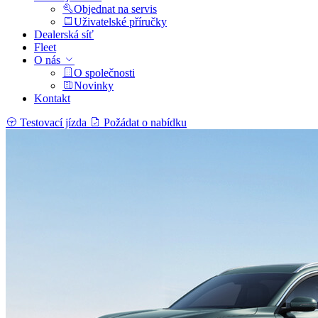
Objednat na servis
Uživatelské příručky
Dealerská síť
Fleet
O nás
O společnosti
Novinky
Kontakt
Testovací jízda
Požádat o nabídku