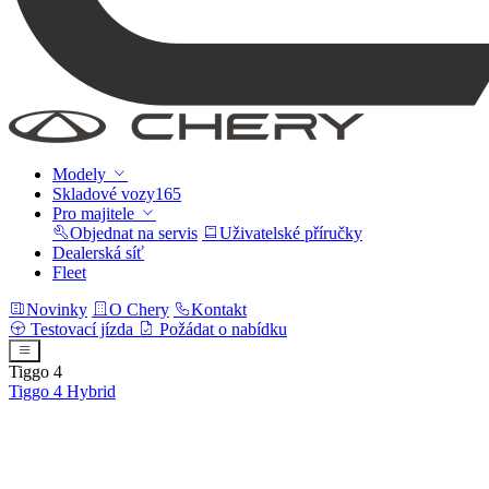
Modely
Skladové vozy
165
Pro majitele
Objednat na servis
Uživatelské příručky
Dealerská síť
Fleet
Novinky
O Chery
Kontakt
Testovací jízda
Požádat o nabídku
Tiggo 4
Tiggo 4
Hybrid