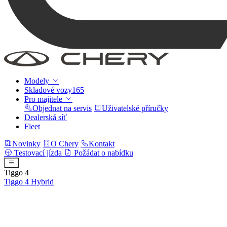
Modely
Skladové vozy
165
Pro majitele
Objednat na servis
Uživatelské příručky
Dealerská síť
Fleet
Novinky
O Chery
Kontakt
Testovací jízda
Požádat o nabídku
Tiggo 4
Tiggo 4
Hybrid