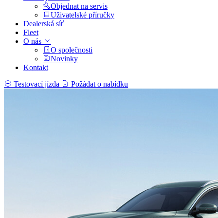
Objednat na servis
Uživatelské příručky
Dealerská síť
Fleet
O nás
O společnosti
Novinky
Kontakt
Testovací jízda
Požádat o nabídku