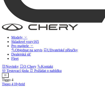
Modely
Skladové vozy
165
Pro majitele
Objednat na servis
Uživatelské příručky
Dealerská síť
Fleet
Novinky
O Chery
Kontakt
Testovací jízda
Požádat o nabídku
Tiggo 4
Tiggo 4
Hybrid