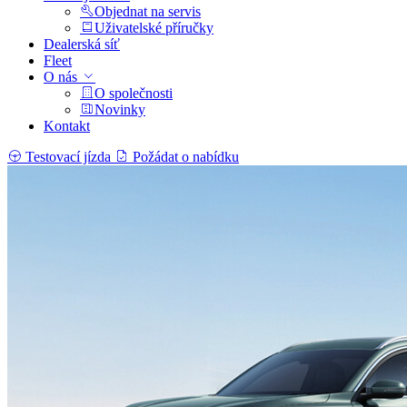
Objednat na servis
Uživatelské příručky
Dealerská síť
Fleet
O nás
O společnosti
Novinky
Kontakt
Testovací jízda
Požádat o nabídku