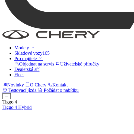
Modely
Skladové vozy
165
Pro majitele
Objednat na servis
Uživatelské příručky
Dealerská síť
Fleet
Novinky
O Chery
Kontakt
Testovací jízda
Požádat o nabídku
Tiggo 4
Tiggo 4
Hybrid