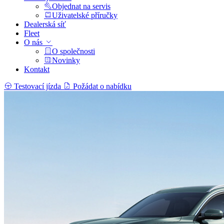
Objednat na servis
Uživatelské příručky
Dealerská síť
Fleet
O nás
O společnosti
Novinky
Kontakt
Testovací jízda
Požádat o nabídku