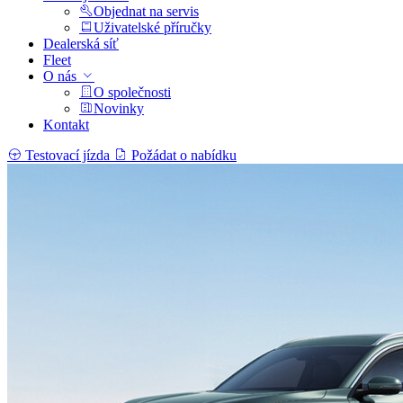
Objednat na servis
Uživatelské příručky
Dealerská síť
Fleet
O nás
O společnosti
Novinky
Kontakt
Testovací jízda
Požádat o nabídku