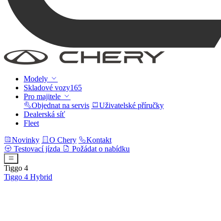
Modely
Skladové vozy
165
Pro majitele
Objednat na servis
Uživatelské příručky
Dealerská síť
Fleet
Novinky
O Chery
Kontakt
Testovací jízda
Požádat o nabídku
Tiggo 4
Tiggo 4
Hybrid