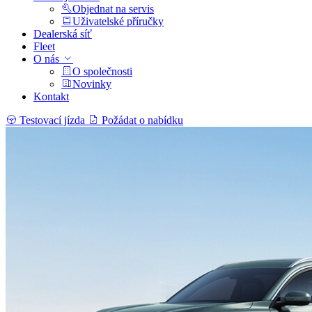
Objednat na servis
Uživatelské příručky
Dealerská síť
Fleet
O nás
O společnosti
Novinky
Kontakt
Testovací jízda
Požádat o nabídku