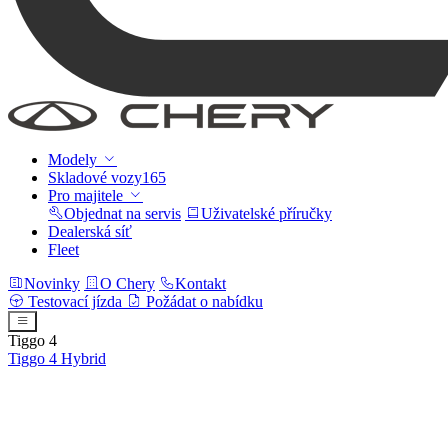
Modely
Skladové vozy
165
Pro majitele
Objednat na servis
Uživatelské příručky
Dealerská síť
Fleet
Novinky
O Chery
Kontakt
Testovací jízda
Požádat o nabídku
Tiggo 4
Tiggo 4
Hybrid