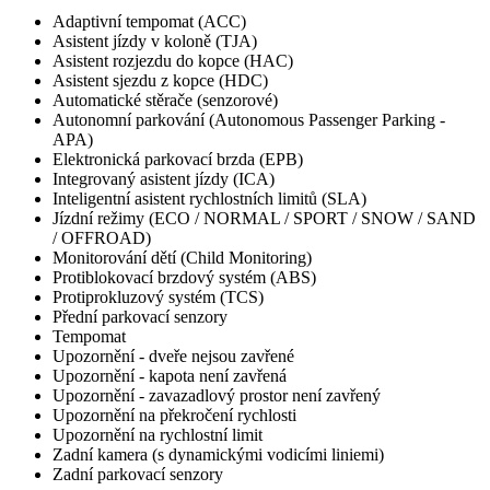
Adaptivní tempomat (ACC)
Asistent jízdy v koloně (TJA)
Asistent rozjezdu do kopce (HAC)
Asistent sjezdu z kopce (HDC)
Automatické stěrače (senzorové)
Autonomní parkování (Autonomous Passenger Parking -
APA)
Elektronická parkovací brzda (EPB)
Integrovaný asistent jízdy (ICA)
Inteligentní asistent rychlostních limitů (SLA)
Jízdní režimy (ECO / NORMAL / SPORT / SNOW / SAND
/ OFFROAD)
Monitorování dětí (Child Monitoring)
Protiblokovací brzdový systém (ABS)
Protiprokluzový systém (TCS)
Přední parkovací senzory
Tempomat
Upozornění - dveře nejsou zavřené
Upozornění - kapota není zavřená
Upozornění - zavazadlový prostor není zavřený
Upozornění na překročení rychlosti
Upozornění na rychlostní limit
Zadní kamera (s dynamickými vodicími liniemi)
Zadní parkovací senzory