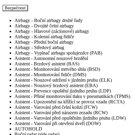
Bezpečnost
Airbagy - Boční airbagy druhé řady
Airbagy - Dvojité čelní airbagy
Airbagy - Hlavové (záclonové) airbagy
Airbagy - Kolenní airbag řidiče
Airbagy - Přední boční airbagy
Airbagy - Středový airbag
Airbagy - Vypínač airbagu spolujezdce (PAB)
Asistent - Autonomní nouzové brzdění
Asistent - Brzdový asistent (BAS)
Asistent - Monitorování mrtvého úhlu (BSD)
Asistent - Monitorování řidiče (DMS)
Asistent - Nouzové udržení v jízdním pruhu (ELK)
Asistent - Nouzový brzdový asistent (EBA)
Asistent - Prevence opuštění jízdního pruhu (LDP)
Asistent - Přímé monitorování tlaku v pneumatikách (TPMS)
Asistent - Upozornění na křížící se provoz vzadu (RCTA)
Asistent - Varování před čelní kolizí (FCW)
Asistent - Varování před nárazem zezadu (RCW)
Asistent - Varování před opuštěním jízdního pruhu (LDW)
Asistent - Varování při otevření dveří (DOW)
AUTOHOLD
Boční radar (side radar)