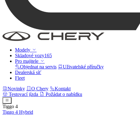
Modely
Skladové vozy
165
Pro majitele
Objednat na servis
Uživatelské příručky
Dealerská síť
Fleet
Novinky
O Chery
Kontakt
Testovací jízda
Požádat o nabídku
Tiggo 4
Tiggo 4
Hybrid