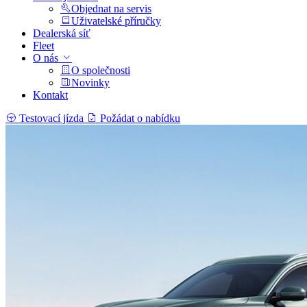
Objednat na servis
Uživatelské příručky
Dealerská síť
Fleet
O nás
O společnosti
Novinky
Kontakt
Testovací jízda
Požádat o nabídku