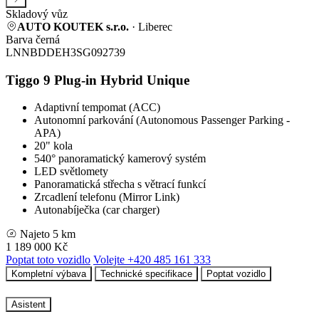
Skladový vůz
AUTO KOUTEK s.r.o.
· Liberec
Barva černá
LNNBDDEH3SG092739
Tiggo 9 Plug-in Hybrid
Unique
Adaptivní tempomat (ACC)
Autonomní parkování (Autonomous Passenger Parking -
APA)
20" kola
540° panoramatický kamerový systém
LED světlomety
Panoramatická střecha s větrací funkcí
Zrcadlení telefonu (Mirror Link)
Autonabíječka (car charger)
Najeto
5 km
1 189 000 Kč
Poptat toto vozidlo
Volejte +420 485 161 333
Kompletní výbava
Technické specifikace
Poptat vozidlo
Asistent